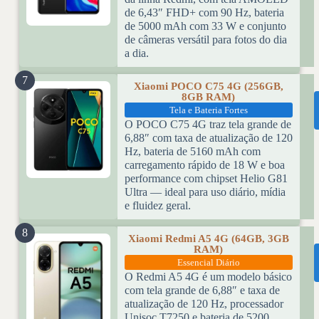
de 6,43″ FHD+ com 90 Hz, bateria
de 5000 mAh com 33 W e conjunto
de câmeras versátil para fotos do dia
a dia.
7
Xiaomi POCO C75 4G (256GB,
8GB RAM)
Tela e Bateria Fortes
O POCO C75 4G traz tela grande de
6,88″ com taxa de atualização de 120
Hz, bateria de 5160 mAh com
carregamento rápido de 18 W e boa
performance com chipset Helio G81
Ultra — ideal para uso diário, mídia
e fluidez geral.
8
Xiaomi Redmi A5 4G (64GB, 3GB
RAM)
Essencial Diário
O Redmi A5 4G é um modelo básico
com tela grande de 6,88″ e taxa de
atualização de 120 Hz, processador
Unisoc T7250 e bateria de 5200