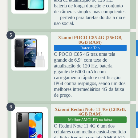
bateria de longa duração e conjunto
de câmeras simples mas competentes
— perfeito para tarefas do dia a dia e
uso social.
5
Xiaomi POCO C85 4G (256GB,
8GB RAM)
Bateria Top
O POCO C85 4G traz uma tela
grande de 6,9″ com taxa de
atualização de 120 Hz, bateria
gigante de 6000 mAh com
carregamento rápido e certificação
IP64 contra respingos, sendo um dos
melhores intermediários 4G da faixa
de preço.
6
Xiaomi Redmi Note 11 4G (128GB,
4GB RAM)
Melhor AMOLED na faixa
O Redmi Note 11 4G é um dos
celulares com melhor custo-benefício
da linha Redmi, com tela AMOLED