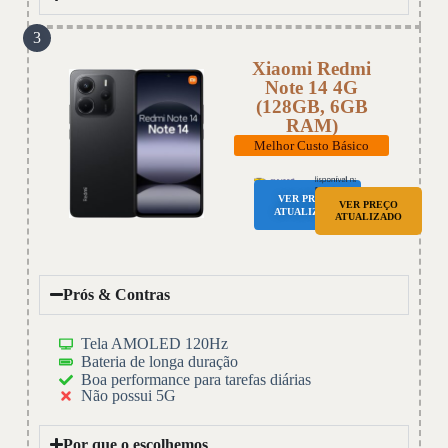
3
Xiaomi Redmi
Note 14 4G
(128GB, 6GB
RAM)
Melhor Custo Básico
VER PREÇO
VER PREÇO
ATUALIZADO
ATUALIZADO
Prós & Contras
Tela AMOLED 120Hz
Bateria de longa duração
Boa performance para tarefas diárias
Não possui 5G
Por que o escolhemos