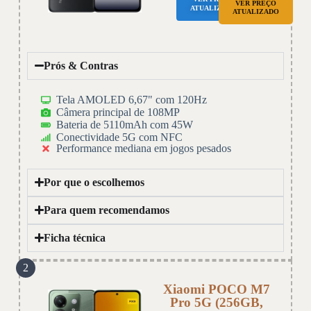
VER PREÇO
ATUALIZADO
ATUALIZADO
Prós & Contras
Tela AMOLED 6,67" com 120Hz
Câmera principal de 108MP
Bateria de 5110mAh com 45W
Conectividade 5G com NFC
Performance mediana em jogos pesados
Por que o escolhemos
Para quem recomendamos
Ficha técnica
2
Xiaomi POCO M7
Pro 5G (256GB,