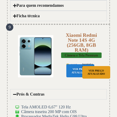
Para quem recomendamos
Ficha técnica
9
Xiaomi Redmi
Note 14S 4G
(256GB, 8GB
RAM)
Câmera e Tela Premium
VER PREÇO
VER PREÇO
ATUALIZADO
ATUALIZADO
Prós & Contras
Tela AMOLED 6,67" 120 Hz
Câmera traseira 200 MP com OIS
Processador MediaTek Helio G99 Ultra