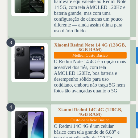
hardware equivalente ao Redmi Note
14 5G, com tela AMOLED 120Hz e
bateria grande, mas com uma
configuração de câmeras um pouco
diferente — ainda assim ótima para
uso diário fluido.
3
Xiaomi Redmi Note 14 4G (128GB,
6GB RAM)
Melhor Custo Básico
O Redmi Note 14 4G é a opção mais
acessível dos três, com tela
AMOLED 120Hz, boa bateria e
desempenho sólido para uso
cotidiano, embora não traga 5G nem
fotos tão avançadas quanto o 5G.
4
Xiaomi Redmi 14C 4G (128GB,
4GB RAM)
Custo-benefício Básico
O Redmi 14C 4G é um celular
básico com tela grande de 6,88″ e
taxa de atualização de 120 Hz,