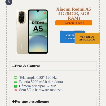
8
Xiaomi Redmi A5
4G (64GB, 3GB
RAM)
Essencial Diário
VER PREÇO
VER PREÇO
ATUALIZADO
ATUALIZADO
Prós & Contras
Tela ampla 6,88" 120 Hz
Bateria 5200 mAh duradoura
Câmera principal 32 MP
Sem 5G e hardware modesto
Por que o escolhemos