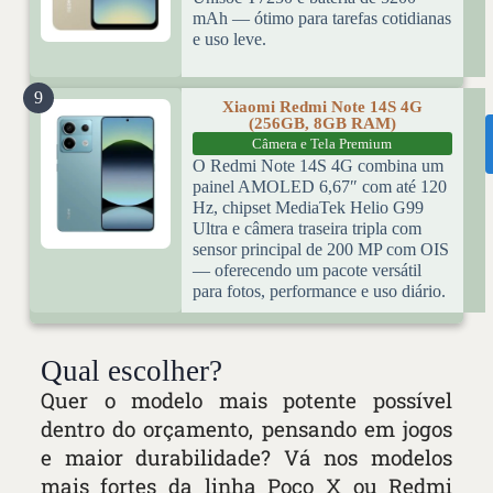
mAh — ótimo para tarefas cotidianas
e uso leve.
9
Xiaomi Redmi Note 14S 4G
(256GB, 8GB RAM)
Câmera e Tela Premium
O Redmi Note 14S 4G combina um
painel AMOLED 6,67″ com até 120
Hz, chipset MediaTek Helio G99
Ultra e câmera traseira tripla com
sensor principal de 200 MP com OIS
— oferecendo um pacote versátil
para fotos, performance e uso diário.
Qual escolher?
Quer o modelo mais potente possível
dentro do orçamento, pensando em jogos
e maior durabilidade? Vá nos modelos
mais fortes da linha Poco X ou Redmi