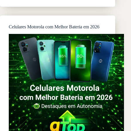
Notebook
Comprar
em
2026:
Guia
Celulares Motorola com Melhor Bateria em 2026
Completo