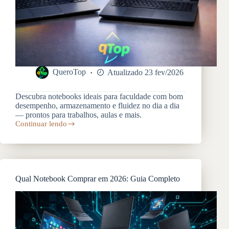
QueroTop
Atualizado 23 fev/2026
Descubra notebooks ideais para faculdade com bom
desempenho, armazenamento e fluidez no dia a dia
— prontos para trabalhos, aulas e mais.
Continuar lendo
Melhores
Notebooks
para
Faculdade:
Potência
e
Qual Notebook Comprar em 2026: Guia Completo
Custo-
Benefício