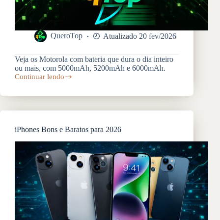
QueroTop
Atualizado 20 fev/2026
Veja os Motorola com bateria que dura o dia inteiro
ou mais, com 5000mAh, 5200mAh e 6000mAh.
Continuar lendo
Celulares
Motorola
com
Melhor
Bateria
em
iPhones Bons e Baratos para 2026
2026