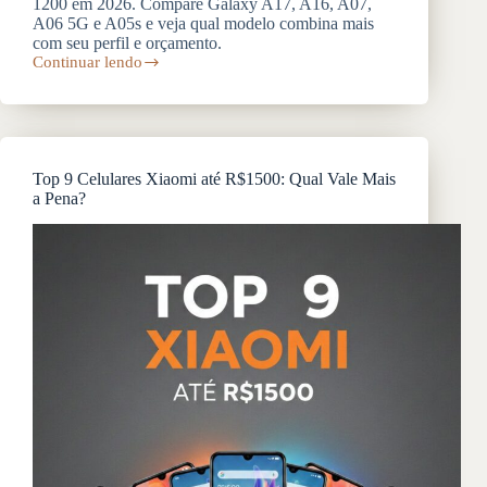
1200 em 2026. Compare Galaxy A17, A16, A07,
A06 5G e A05s e veja qual modelo combina mais
com seu perfil e orçamento.
Continuar lendo
Top
5
celulares
Samsung
de
até
Top 9 Celulares Xiaomi até R$1500: Qual Vale Mais
R$
a Pena?
1200
em
2026