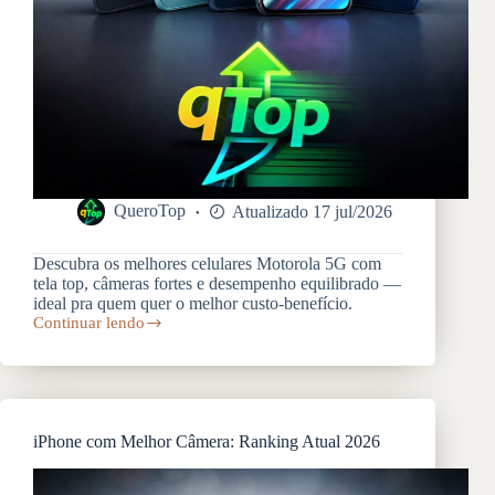
QueroTop
Atualizado 17 jul/2026
Descubra os melhores celulares Motorola 5G com
tela top, câmeras fortes e desempenho equilibrado —
ideal pra quem quer o melhor custo-benefício.
Continuar lendo
Celular
Motorola
Melhores
Modelos
2026:
Guia
iPhone com Melhor Câmera: Ranking Atual 2026
e
Comparativo