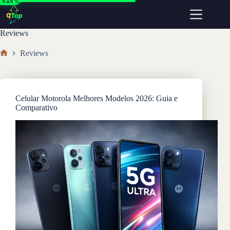
NaN%
Pular
para
o
conteúdo
Reviews
Reviews
Home
Celular Motorola Melhores Modelos 2026: Guia e
Comparativo