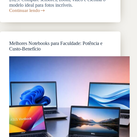
modelo ideal para fotos incríveis.
Continuar lendo
iPhone
com
Melhor
Câmera:
Ranking
Atual
Melhores Notebooks para Faculdade: Potência e
2026
Custo-Benefício