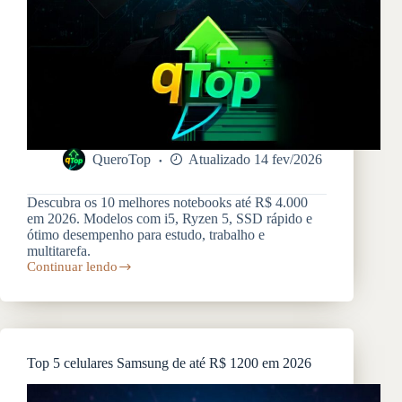
QueroTop
Atualizado 14 fev/2026
Descubra os 10 melhores notebooks até R$ 4.000
em 2026. Modelos com i5, Ryzen 5, SSD rápido e
ótimo desempenho para estudo, trabalho e
multitarefa.
Continuar lendo
Top
10
Notebooks
até
R$
4.000
Top 5 celulares Samsung de até R$ 1200 em 2026
em
2026