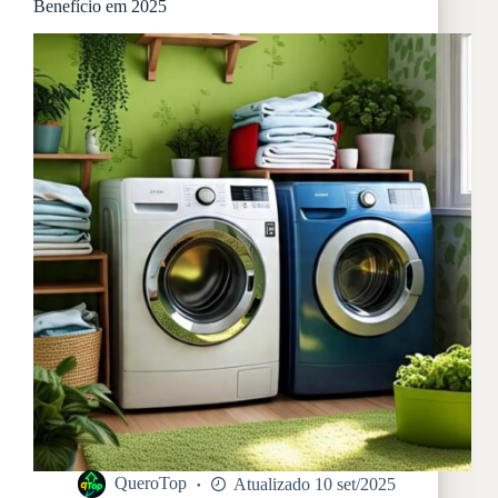
Benefício em 2025
R$600
QueroTop
Atualizado 10 set/2025