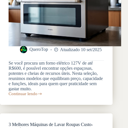
QueroTop
Atualizado 10 set/2025
Se você procura um forno elétrico 127V de até
R$600, é possível encontrar opções espaçosas,
potentes e cheias de recursos úteis. Nesta seleção,
reunimos modelos que equilibram preço, capacidade
e funções, ideais para quem quer praticidade sem
gastar muito.
Continuar lendo
Top
fornos
elétricos
127v
na
faixa
3 Melhores Máquinas de Lavar Roupas Custo-
dos