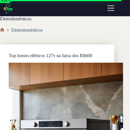
NaN%
Pular
para
o
conteúdo
Eletrodomésticos
Eletrodomésticos
Home
Top fornos elétricos 127v na faixa dos R$600