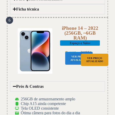
Ficha técnica
6
iPhone 14 – 2022
(256GB, ~6GB
RAM)
Espaço e Valor
VER PREÇO
VER PREÇO
ATUALIZADO
ATUALIZADO
Prós & Contras
256GB de armazenamento amplo
Chip A15 ainda competente
Tela OLED consistente
Ótima câmera para fotos do dia a dia