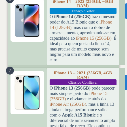
iPhone 14 – 2022 (256GB, ~6GB
RAM)
Espaço e Valor
O
iPhone 14 (256GB)
traz o mesmo
poder do A15 Bionic que o
iPhone
14 (128GB)
, mas com o dobro de
armazenamento, aproximando-se em
capacidade ao
iPhone 15 (256GB)
. É
ideal para quem gosta da linha 14,
mas precisa de muito espaço sem
migrar para um modelo mais novo e
caro.
7
iPhone 13 – 2021 (256GB, 4GB
RAM)
Clássico Confiável
O
iPhone 13 (256GB)
pode parecer
mais simples perto do
iPhone 15
(256GB)
e obviamente atrás do
iPhone Air (256GB)
, mas a linha 13
ainda entrega performance sólida
com o
Apple A15 Bionic
e o
diferencial de armazenamento amplo
nesta faixa de preço. Ele continua