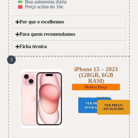
Boa autonomia diária
Preço acima do 16e
Por que o escolhemos
Para quem recomendamos
Ficha técnica
3
iPhone 15 – 2023
(128GB, 6GB
RAM)
Melhor Preço
VER PREÇO
VER PREÇO
ATUALIZADO
ATUALIZADO