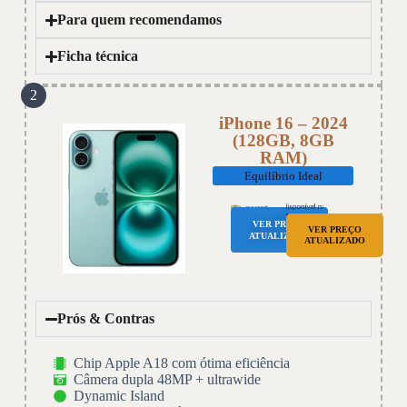
Para quem recomendamos
Ficha técnica
2
iPhone 16 – 2024
(128GB, 8GB
RAM)
Equilíbrio Ideal
VER PREÇO
VER PREÇO
ATUALIZADO
ATUALIZADO
Prós & Contras
Chip Apple A18 com ótima eficiência
Câmera dupla 48MP + ultrawide
Dynamic Island