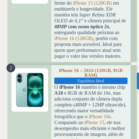
frente do
iPhone 15 (128GB)
em
multitarefa e longevidade. Ele
mantém tela
Super Retina XDR
OLED de 6,1″
e câmera principal de
48MP com zoom óptico 2x
,
entregando qualidade próxima ao
iPhone 16 (128GB)
, porém com
proposta mais acessível. Ideal para
quem quer performance atual sem
pagar o valor das versões maiores.
2
iPhone 16 – 2024 (128GB, 8GB
RAM)
Equilíbrio Ideal
O
iPhone 16
mantém o mesmo chip
A18
e 8GB de RAM do 16e, mas
adiciona conjunto de câmera dupla
completo (48MP + 12MP ultrawide),
oferecendo maior versatilidade
fotográfica que o
iPhone 16e
.
Comparado ao
iPhone 15
, ele traz
desempenho mais eficiente e melhor
processamento de imagem, além de