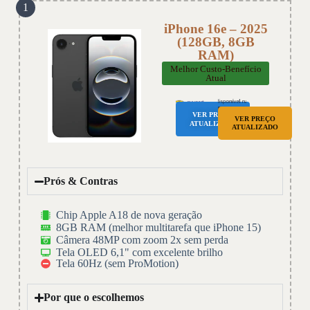
1
iPhone 16e – 2025
(128GB, 8GB
RAM)
Melhor Custo-Benefício
Atual
VER PREÇO
VER PREÇO
ATUALIZADO
ATUALIZADO
Prós & Contras
Chip Apple A18 de nova geração
8GB RAM (melhor multitarefa que iPhone 15)
Câmera 48MP com zoom 2x sem perda
Tela OLED 6,1" com excelente brilho
Tela 60Hz (sem ProMotion)
Por que o escolhemos