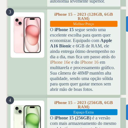
autonomia levemente superior.
3
iPhone 15 – 2023 (128GB, 6GB
RAM)
Melhor Preço
O
iPhone 15
segue sendo uma
excelente escolha para quem quer
economizar. Equipado com
Apple
A16 Bionic
e 6GB de RAM, ele
ainda entrega ótimo desempenho no
dia a dia, mas fica um passo atrás do
iPhone 16e
e do
iPhone 16
em
multitarefa e processamento gráfico.
Sua câmera de 48MP mantém alta
qualidade, sendo uma opção sólida
para quem quer gastar menos sem
abrir mão de boas fotos.
4
iPhone 15 – 2023 (256GB, 6GB
RAM)
Espaço Extra
O
iPhone 15 (256GB)
é a versão
com mais armazenamento do mesmo