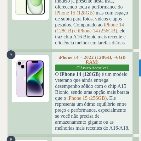
modelo já presente nesta lista,
oferecendo toda a performance do
iPhone 15 (128GB)
mas com espaço
de sobra para fotos, vídeos e apps
pesados. Comparado ao
iPhone 14
(128GB)
e
iPhone 14 (256GB)
, ele
traz chip A16 Bionic mais recente e
eficiência melhor em tarefas diárias.
5
iPhone 14 – 2022 (128GB, ~6GB
RAM)
Clássico Acessível
O
iPhone 14 (128GB)
é um modelo
veterano que ainda entrega
desempenho sólido com o chip A15
Bionic, sendo uma opção mais barata
que o
iPhone 15 (256GB)
. Ele
representa um ótimo equilíbrio entre
preço e performance, especialmente
se você não precisa de
armazenamento gigante ou as
melhorias mais recentes do A16/A18.
6